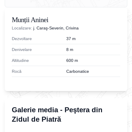
Munții Aninei
Localizare:
j. Caraş-Severin, Crivina
Dezvoltare
37
m
Denivelare
8
m
Altitudine
600
m
Rocă
Carbonatice
Galerie media -
Peştera din
Zidul de Piatră