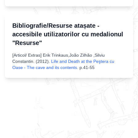
Bibliografie/Resurse atașate -
accesibile utilizatorilor cu medalionul
"Resurse"
[
Articol/ Extras
]
Erik Trinkaus,João Zilhão ,Silviu
Constantin
. (
2012
).
Life and Death at the Peştera cu
Oase - The cave and its contents
.
p.41-55