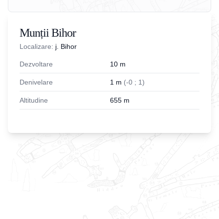
Munții Bihor
Localizare:
j. Bihor
Dezvoltare
10
m
Denivelare
1
m
(
-
0
;
1
)
Altitudine
655
m