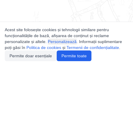
Acest site folosește cookies și tehnologii similare pentru
funcționalitățile de bază, afișarea de conținut și reclame
personalizate și altele.
Personalizează
. Informații suplimentare
poți găsi în
Politica de cookies
și
Termenii de confidențialitate
.
Permite doar esențiale
Permite toate
Utile
Legislatie
Autorizație de acces
Definiții și Explicații