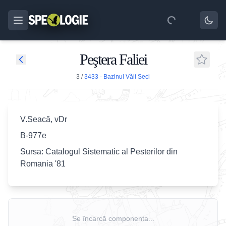
Peştera Faliei
3
/
3433 - Bazinul Văii Seci
V.Seacă, vDr
B-977e
Sursa: Catalogul Sistematic al Pesterilor din
Romania '81
Se încarcă componenta...