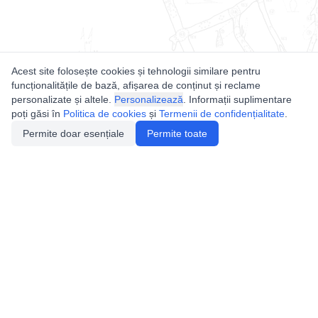
Acest site folosește cookies și tehnologii similare pentru
funcționalitățile de bază, afișarea de conținut și reclame
personalizate și altele.
Personalizează
. Informații suplimentare
poți găsi în
Politica de cookies
și
Termenii de confidențialitate
.
Permite doar esențiale
Permite toate
Utile
Legislatie
Autorizație de acces
Definiții și Explicații