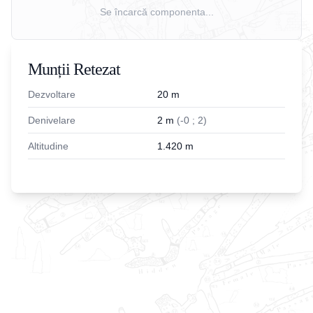
Se încarcă componenta...
Munții Retezat
Dezvoltare
20
m
Denivelare
2
m
(
-
0
;
2
)
Altitudine
1.420
m