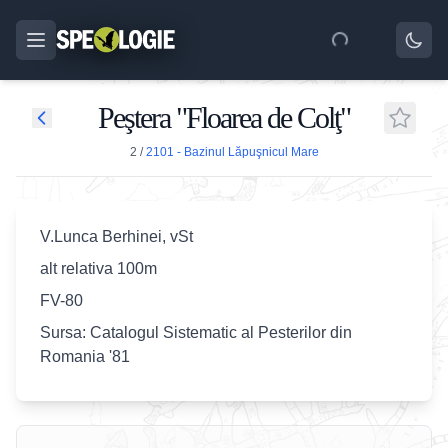
Peştera "Floarea de Colţ"
2
/
2101 - Bazinul Lăpuşnicul Mare
V.Lunca Berhinei, vSt
alt relativa 100m
FV-80
Sursa: Catalogul Sistematic al Pesterilor din
Romania '81