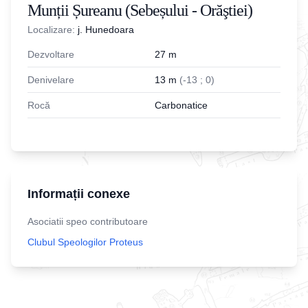
Munții Șureanu (Sebeșului - Orăştiei)
Localizare:
j. Hunedoara
Dezvoltare
27
m
Denivelare
13
m
(
-
13
;
0
)
Rocă
Carbonatice
Informații conexe
Asociatii speo contributoare
Clubul Speologilor Proteus