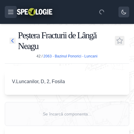
Peștera Fracturii de Lângă
Neagu
42
/
2063 - Bazinul Ponorici - Luncani
V.Luncanilor, D, 2, Fosila
Se încarcă componenta...