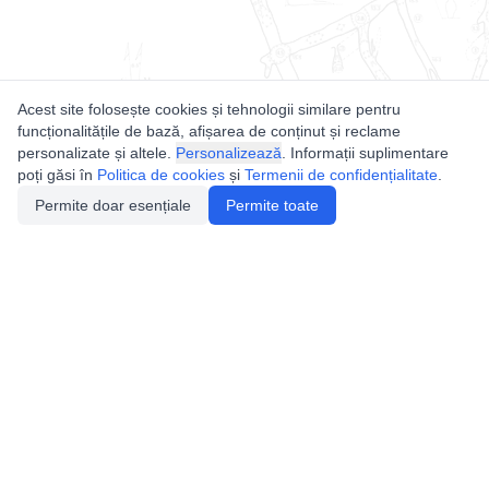
Acest site folosește cookies și tehnologii similare pentru
funcționalitățile de bază, afișarea de conținut și reclame
personalizate și altele.
Personalizează
. Informații suplimentare
poți găsi în
Politica de cookies
și
Termenii de confidențialitate
.
Permite doar esențiale
Permite toate
Utile
Legislatie
Autorizație de acces
Definiții și Explicații