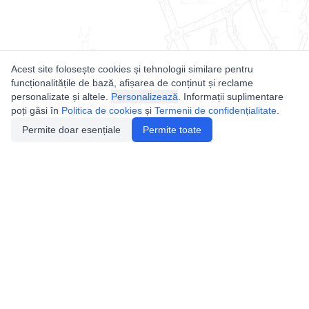
Acest site folosește cookies și tehnologii similare pentru
funcționalitățile de bază, afișarea de conținut și reclame
personalizate și altele.
Personalizează
. Informații suplimentare
poți găsi în
Politica de cookies
și
Termenii de confidențialitate
.
Permite doar esențiale
Permite toate
Utile
Legislatie
Autorizație de acces
Definiții și Explicații