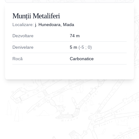
Munții Metaliferi
Localizare:
j. Hunedoara, Mada
Dezvoltare
74
m
Denivelare
5
m
(
-
5
;
0
)
Rocă
Carbonatice