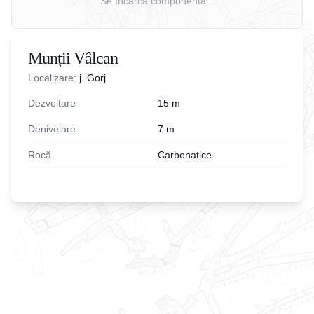
Se încarcă componenta...
Munții Vâlcan
Localizare:
j. Gorj
Dezvoltare
15
m
Denivelare
7
m
Rocă
Carbonatice