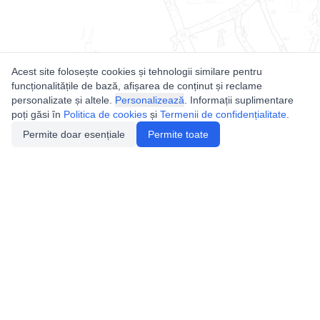
Acest site folosește cookies și tehnologii similare pentru
funcționalitățile de bază, afișarea de conținut și reclame
personalizate și altele.
Personalizează
. Informații suplimentare
poți găsi în
Politica de cookies
și
Termenii de confidențialitate
.
Permite doar esențiale
Permite toate
Utile
Legislatie
Autorizație de acces
Definiții și Explicații