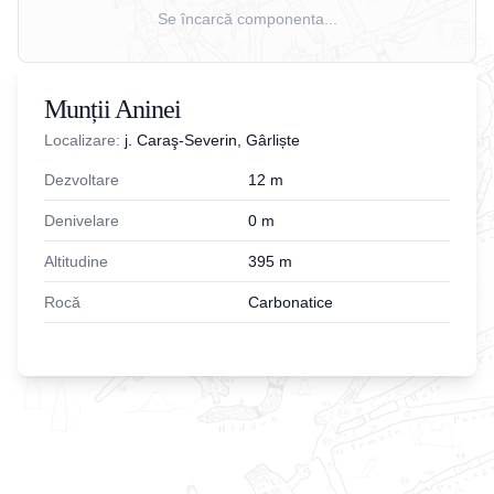
Se încarcă componenta...
Munții Aninei
Localizare:
j. Caraş-Severin, Gârliște
Dezvoltare
12
m
Denivelare
0
m
Altitudine
395
m
Rocă
Carbonatice