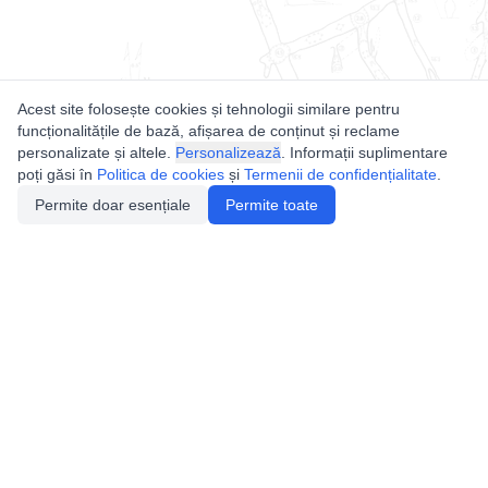
Acest site folosește cookies și tehnologii similare pentru
funcționalitățile de bază, afișarea de conținut și reclame
personalizate și altele.
Personalizează
. Informații suplimentare
poți găsi în
Politica de cookies
și
Termenii de confidențialitate
.
Permite doar esențiale
Permite toate
Utile
Legislatie
Autorizație de acces
Definiții și Explicații