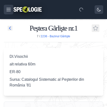
Peştera Gârlişte nr.1
7
/
2236 - Bazinul Gârlişte
Dl.Visochii
alt relativa 60m
ER-80
Sursa: Catalogul Sistematic al Peşterilor din
România '81