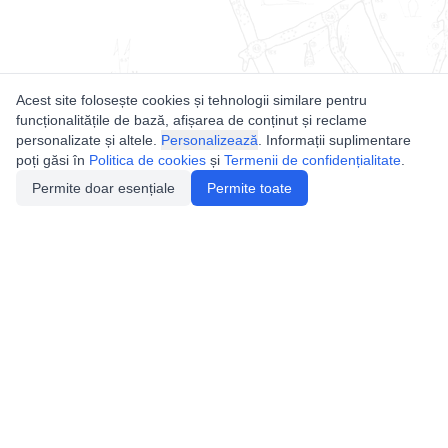
Acest site folosește cookies și tehnologii similare pentru
funcționalitățile de bază, afișarea de conținut și reclame
personalizate și altele.
Personalizează
. Informații suplimentare
poți găsi în
Politica de cookies
și
Termenii de confidențialitate
.
Permite doar esențiale
Permite toate
Utile
Legislatie
Autorizație de acces
Definiții și Explicații