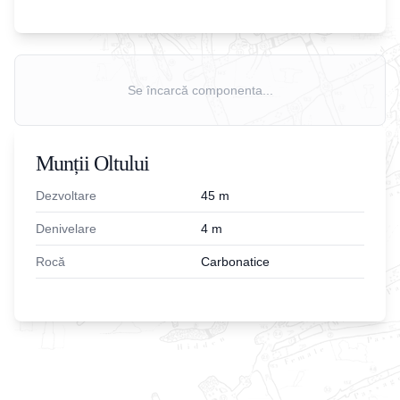
Se încarcă componenta...
Munții Oltului
Dezvoltare
45
m
Denivelare
4
m
Rocă
Carbonatice