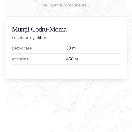
Se încarcă componenta...
Munții Codru-Moma
Localizare:
j. Bihor
Dezvoltare
39
m
Altitudine
450
m