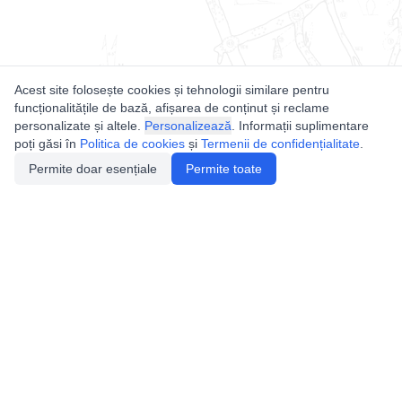
Acest site folosește cookies și tehnologii similare pentru
funcționalitățile de bază, afișarea de conținut și reclame
personalizate și altele.
Personalizează
. Informații suplimentare
poți găsi în
Politica de cookies
și
Termenii de confidențialitate
.
Permite doar esențiale
Permite toate
Utile
Legislatie
Autorizație de acces
Definiții și Explicații