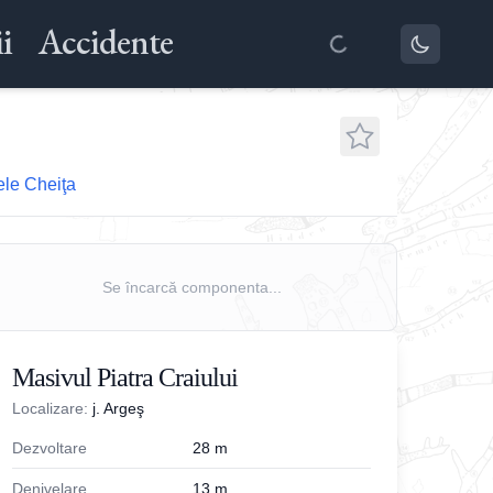
i
Accidente
ele Cheiţa
Se încarcă componenta...
Masivul Piatra Craiului
Localizare:
j. Argeş
Dezvoltare
28
m
Denivelare
13
m