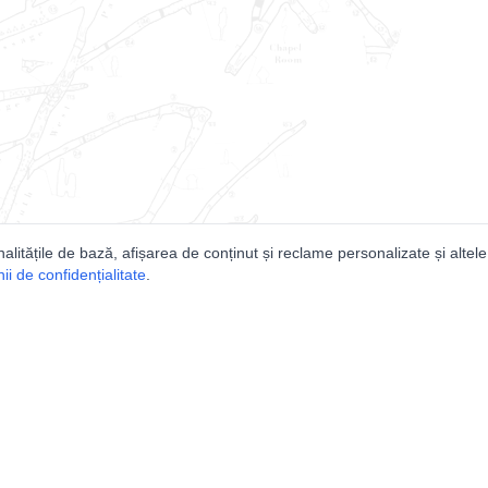
nalitățile de bază, afișarea de conținut și reclame personalizate și altele
i de confidențialitate
.
e
Comunitatea
Peşterilor din România
Lista Utilizatorilor