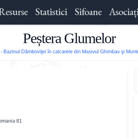
Resurse
Statistici
Sifoane
Asociați
Peștera Glumelor
- Bazinul Dâmboviţei în calcarele din Masivul Ghimbav şi Munt
Romania 81