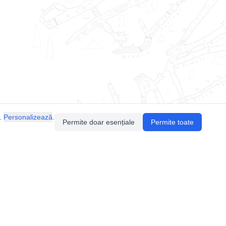
.
Personalizează
.
Permite doar esențiale
Permite toate
Pentru întrebări sau sugestii, contactează-ne
prin email (
contact@speologie.org
) sau intră
pe
slack
.