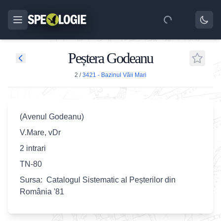
Peștera Godeanu
2
/
3421 - Bazinul Văii Mari
(Avenul Godeanu)
V.Mare, vDr
2 intrari
TN-80
Sursa: Catalogul Sistematic al Peșterilor din
România '81