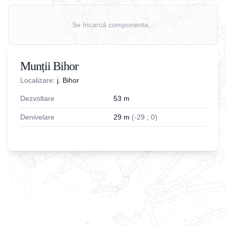
Se încarcă componenta...
Munții Bihor
Localizare:
j. Bihor
Dezvoltare
53
m
Denivelare
29
m
(
-
29
;
0
)