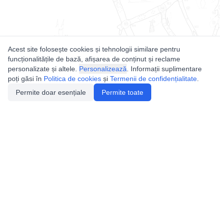
Acest site folosește cookies și tehnologii similare pentru
funcționalitățile de bază, afișarea de conținut și reclame
personalizate și altele.
Personalizează
. Informații suplimentare
poți găsi în
Politica de cookies
și
Termenii de confidențialitate
.
Permite doar esențiale
Permite toate
Utile
Legislatie
Autorizație de acces
Definiții și Explicații