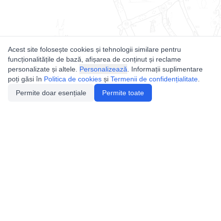
Acest site folosește cookies și tehnologii similare pentru
funcționalitățile de bază, afișarea de conținut și reclame
personalizate și altele.
Personalizează
. Informații suplimentare
poți găsi în
Politica de cookies
și
Termenii de confidențialitate
.
Permite doar esențiale
Permite toate
Utile
Legislatie
Autorizație de acces
Definiții și Explicații