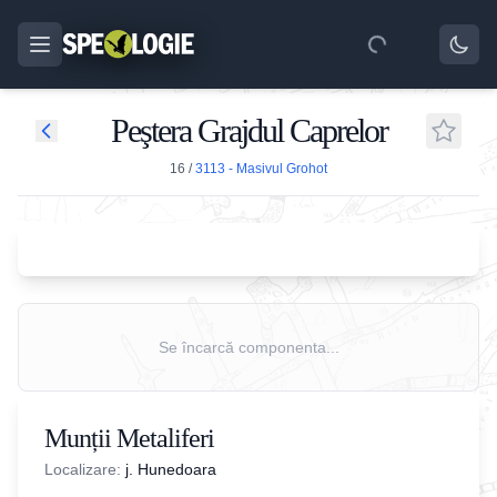
Peştera Grajdul Caprelor
16
/
3113 - Masivul Grohot
Se încarcă componenta...
Munții Metaliferi
Localizare:
j. Hunedoara