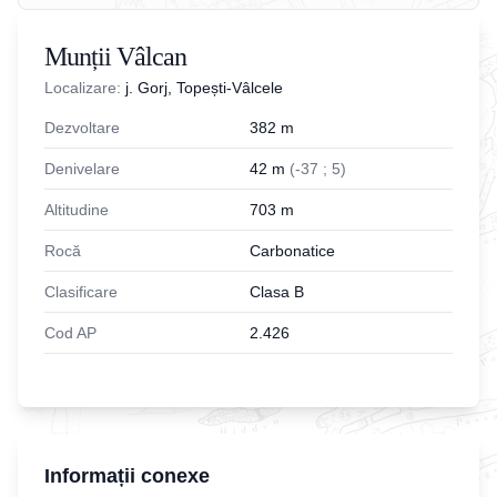
Munții Vâlcan
Localizare:
j. Gorj, Topești-Vâlcele
Dezvoltare
382
m
Denivelare
42
m
(
-
37
;
5
)
Altitudine
703
m
Rocă
Carbonatice
Clasificare
Clasa B
Cod AP
2.426
Informații conexe