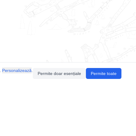
.
Personalizează
.
Permite doar esențiale
Permite toate
Pentru întrebări sau sugestii, contactează-ne
prin email (
contact@speologie.org
) sau intră
pe
slack
.