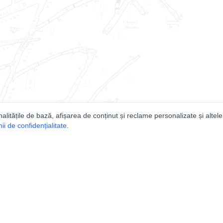
nalitățile de bază, afișarea de conținut și reclame personalizate și altele
i de confidențialitate
.
e
Comunitatea
Peşterilor din România
Lista Utilizatorilor