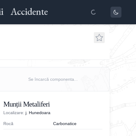
i
Accidente
Se încarcă componenta...
Munții Metaliferi
Localizare:
j. Hunedoara
Rocă
Carbonatice