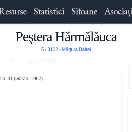
Resurse
Statistici
Sifoane
Asociați
Peştera Hărmălăuca
5
/
3122 - Măgura Băiţei
nia '81 (Goran, 1982)