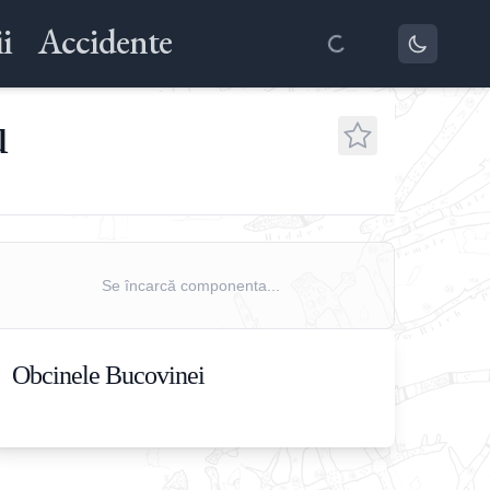
i
Accidente
u
Se încarcă componenta...
Obcinele Bucovinei