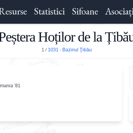
Resurse
Statistici
Sifoane
Asociați
Peștera Hoților de la Țibă
1
/
1031 - Bazinul Ţibău
omania '81