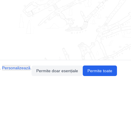
.
Personalizează
.
Permite doar esențiale
Permite toate
Pentru întrebări sau sugestii, contactează-ne
prin email (
contact@speologie.org
) sau intră
pe
slack
.