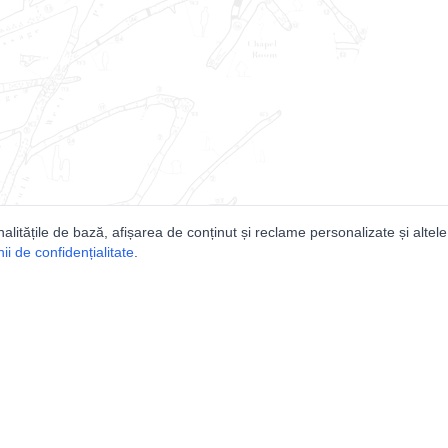
nalitățile de bază, afișarea de conținut și reclame personalizate și altele
i de confidențialitate
.
e
Comunitatea
Peşterilor din România
Lista Utilizatorilor