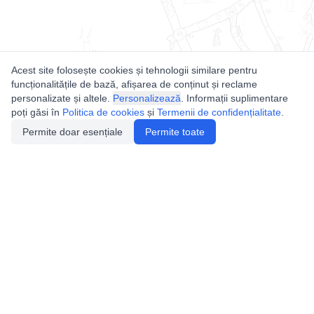
Acest site folosește cookies și tehnologii similare pentru
funcționalitățile de bază, afișarea de conținut și reclame
personalizate și altele.
Personalizează
. Informații suplimentare
poți găsi în
Politica de cookies
și
Termenii de confidențialitate
.
Permite doar esențiale
Permite toate
Utile
Legislatie
Autorizație de acces
Definiții și Explicații