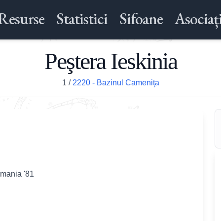
Resurse
Statistici
Sifoane
Asociați
Peştera Ieskinia
1
/
2220 - Bazinul Cameniţa
omania '81