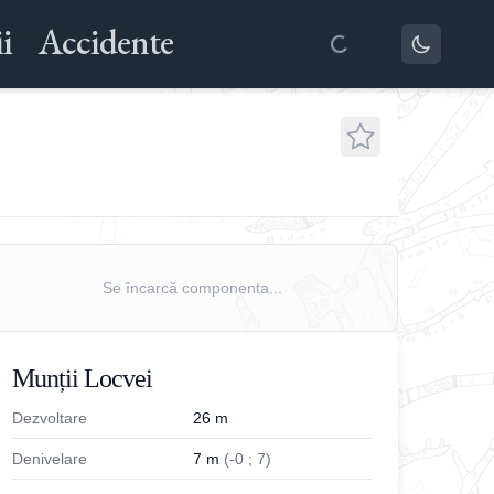
i
Accidente
Se încarcă componenta...
Munții Locvei
Dezvoltare
26
m
Denivelare
7
m
(
-
0
;
7
)