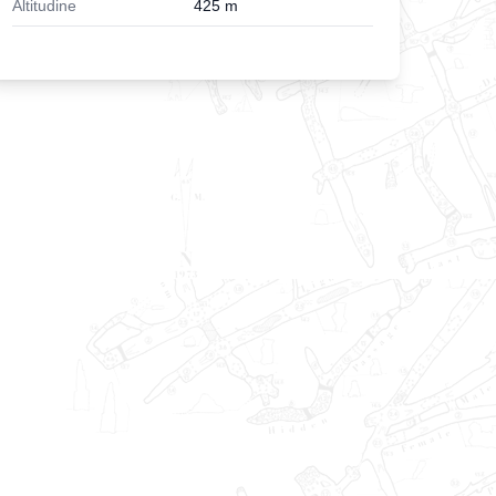
Altitudine
425
m