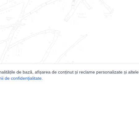
nalitățile de bază, afișarea de conținut și reclame personalizate și altele
i de confidențialitate
.
e
Comunitatea
Peşterilor din România
Lista Utilizatorilor