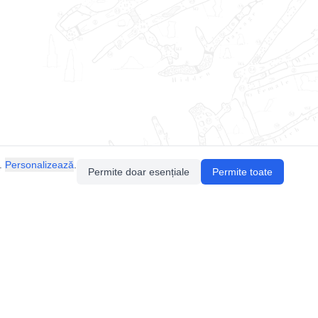
.
Personalizează
.
Permite doar esențiale
Permite toate
Pentru întrebări sau sugestii, contactează-ne
prin email (
contact@speologie.org
) sau intră
pe
slack
.