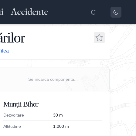
i
Accidente
rilor
Filea
Se încarcă componenta...
Munții Bihor
Dezvoltare
30
m
Altitudine
1.000
m