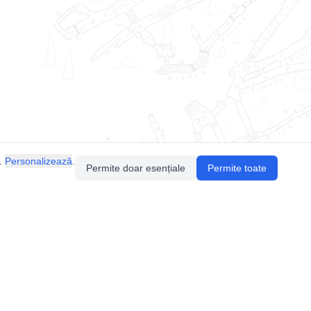
.
Personalizează
.
Permite doar esențiale
Permite toate
Pentru întrebări sau sugestii, contactează-ne
prin email (
contact@speologie.org
) sau intră
pe
slack
.