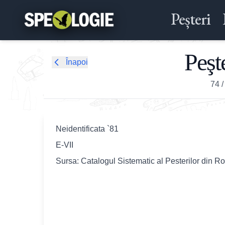
Peșteri
Peşt
Înapoi
74
Neidentificata `81
E-VII
Sursa: Catalogul Sistematic al Pesterilor din R