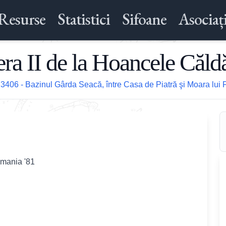
Resurse
Statistici
Sifoane
Asociați
era II de la Hoancele Căldă
/
3406 - Bazinul Gârda Seacă, între Casa de Piatră şi Moara lui 
omania '81