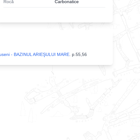
Rocă
Carbonatice
i Apuseni - BAZINUL ARIEŞULUI MARE
.
p.55,56