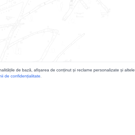
nalitățile de bază, afișarea de conținut și reclame personalizate și altele
i de confidențialitate
.
e
Comunitatea
Peşterilor din România
Lista Utilizatorilor