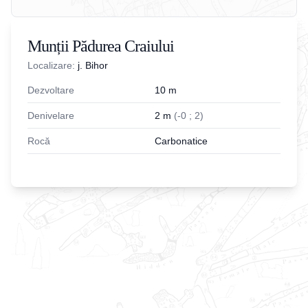
Munții Pădurea Craiului
Localizare:
j. Bihor
Dezvoltare
10
m
Denivelare
2
m
(
-
0
;
2
)
Rocă
Carbonatice