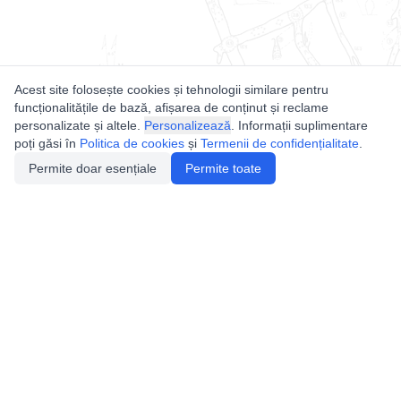
Acest site folosește cookies și tehnologii similare pentru
funcționalitățile de bază, afișarea de conținut și reclame
personalizate și altele.
Personalizează
. Informații suplimentare
poți găsi în
Politica de cookies
și
Termenii de confidențialitate
.
Permite doar esențiale
Permite toate
Utile
Legislatie
Autorizație de acces
Definiții și Explicații