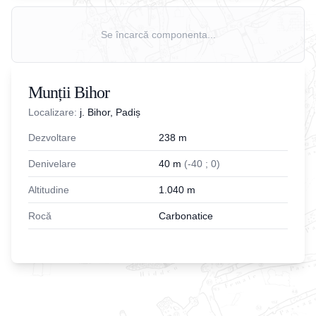
Se încarcă componenta...
Munții Bihor
Localizare:
j. Bihor, Padiș
Dezvoltare
238
m
Denivelare
40
m
(
-
40
;
0
)
Altitudine
1.040
m
Rocă
Carbonatice