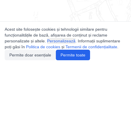
Acest site folosește cookies și tehnologii similare pentru
funcționalitățile de bază, afișarea de conținut și reclame
personalizate și altele.
Personalizează
. Informații suplimentare
poți găsi în
Politica de cookies
și
Termenii de confidențialitate
.
Permite doar esențiale
Permite toate
Utile
Legislatie
Autorizație de acces
Definiții și Explicații