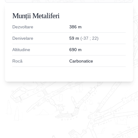
Munții Metaliferi
Dezvoltare
386
m
Denivelare
59
m
(
-
37
;
22
)
Altitudine
690
m
Rocă
Carbonatice