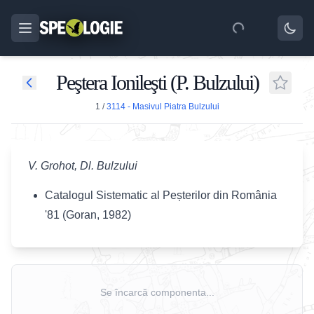
Peştera Ionileşti (P. Bulzului)
1
/
3114 - Masivul Piatra Bulzului
V. Grohot, Dl. Bulzului
Catalogul Sistematic al Peșterilor din România
'81 (Goran, 1982)
Se încarcă componenta...