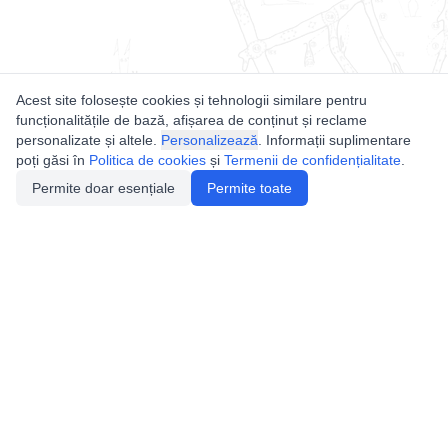
Acest site folosește cookies și tehnologii similare pentru
funcționalitățile de bază, afișarea de conținut și reclame
personalizate și altele.
Personalizează
. Informații suplimentare
poți găsi în
Politica de cookies
și
Termenii de confidențialitate
.
Permite doar esențiale
Permite toate
Utile
Legislatie
Autorizație de acces
Definiții și Explicații