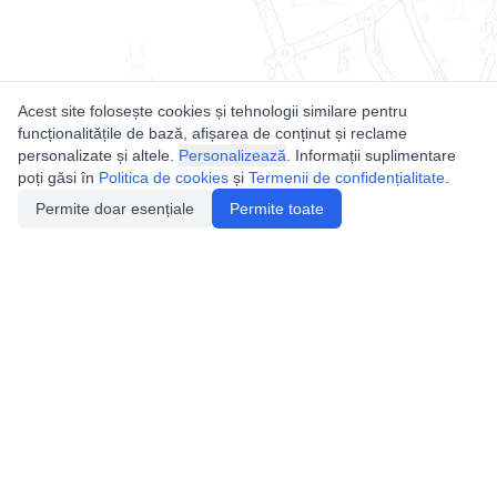
Acest site folosește cookies și tehnologii similare pentru
funcționalitățile de bază, afișarea de conținut și reclame
personalizate și altele.
Personalizează
. Informații suplimentare
poți găsi în
Politica de cookies
și
Termenii de confidențialitate
.
Permite doar esențiale
Permite toate
Utile
Legislatie
Autorizație de acces
Definiții și Explicații