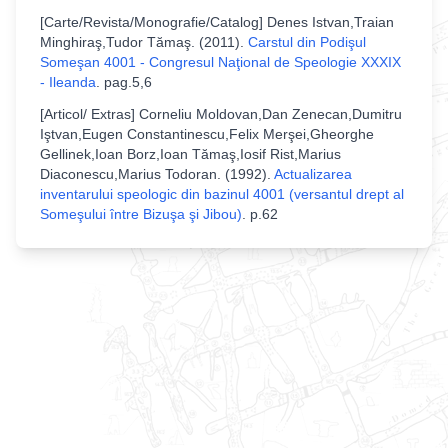
[
Carte/Revista/Monografie/Catalog
]
Denes Istvan,Traian
Minghiraş,Tudor Tămaş
. (
2011
).
Carstul din Podişul
Someşan 4001 - Congresul Naţional de Speologie XXXIX
- Ileanda
.
pag.5,6
[
Articol/ Extras
]
Corneliu Moldovan,Dan Zenecan,Dumitru
Iştvan,Eugen Constantinescu,Felix Merşei,Gheorghe
Gellinek,Ioan Borz,Ioan Tămaş,Iosif Rist,Marius
Diaconescu,Marius Todoran
. (
1992
).
Actualizarea
inventarului speologic din bazinul 4001 (versantul drept al
Someşului între Bizuşa şi Jibou)
.
p.62