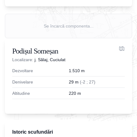
Se încarcă componenta...
Podișul Someșan
Localizare:
j. Sălaj, Cuciulat
Dezvoltare
1.510
m
Denivelare
29
m
(
-
2
;
27
)
Altitudine
220
m
Istoric scufundări