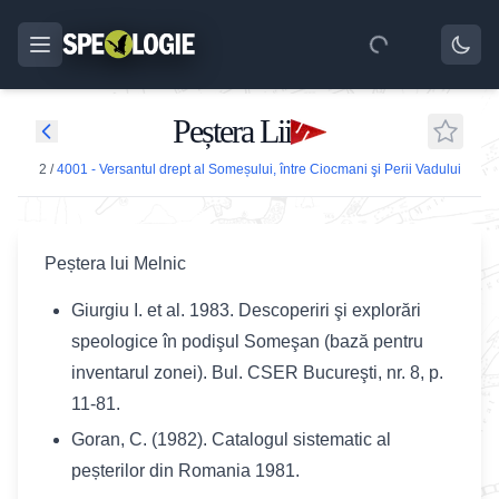
Peștera Lii
2
/
4001 - Versantul drept al Someșului, între Ciocmani şi Perii Vadului
Peștera lui Melnic
Giurgiu I. et al. 1983. Descoperiri şi explorări
speologice în podişul Someşan (bază pentru
inventarul zonei). Bul. CSER Bucureşti, nr. 8, p.
11-81.
Goran, C. (1982). Catalogul sistematic al
peșterilor din Romania 1981.