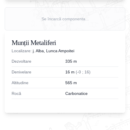
Se încarcă componenta...
Munții Metaliferi
Localizare:
j. Alba, Lunca Ampoitei
Dezvoltare
335
m
Denivelare
16
m
(
-
0
;
16
)
Altitudine
565
m
Rocă
Carbonatice