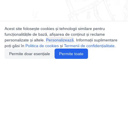
Acest site folosește cookies și tehnologii similare pentru
funcționalitățile de bază, afișarea de conținut și reclame
personalizate și altele.
Personalizează
. Informații suplimentare
poți găsi în
Politica de cookies
și
Termenii de confidențialitate
.
Permite doar esențiale
Permite toate
Utile
Legislatie
Autorizație de acces
Definiții și Explicații