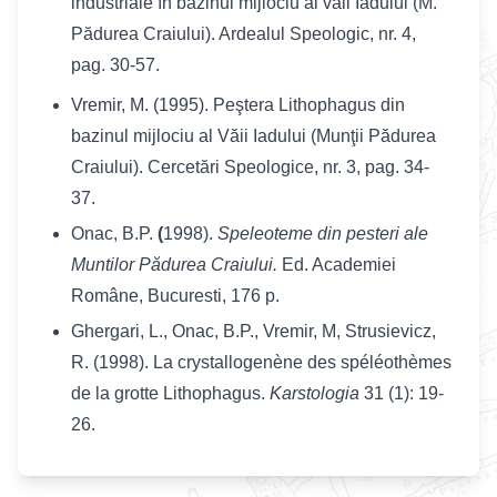
industriale în bazinul mijlociu al văii Iadului (M.
Pădurea Craiului). Ardealul Speologic, nr. 4,
pag. 30-57.
Vremir, M. (1995). Peştera Lithophagus din
bazinul mijlociu al Văii Iadului (Munţii Pădurea
Craiului). Cercetări Speologice, nr. 3, pag. 34-
37.
Onac, B.P.
(
1998).
Speleoteme din pesteri ale
Muntilor Pădurea Craiului.
Ed. Academiei
Române, Bucuresti, 176 p.
Ghergari, L., Onac, B.P., Vremir, M, Strusievicz,
R. (1998). La crystallogenène des spéléothèmes
de la grotte Lithophagus.
Karstologia
31 (1): 19-
26.