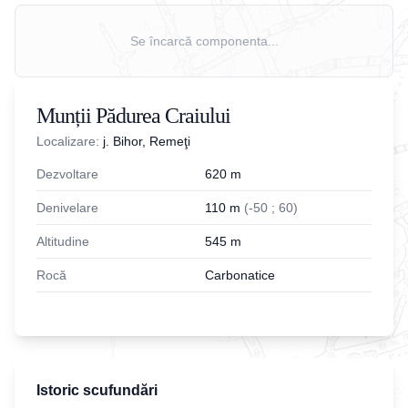
Se încarcă componenta...
Munții Pădurea Craiului
Localizare:
j. Bihor, Remeţi
Dezvoltare
620
m
Denivelare
110
m
(
-
50
;
60
)
Altitudine
545
m
Rocă
Carbonatice
Istoric scufundări