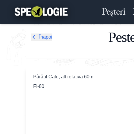
Peșteri
Pest
Înapoi
Pârâul Cald, alt relativa 60m
FI-80