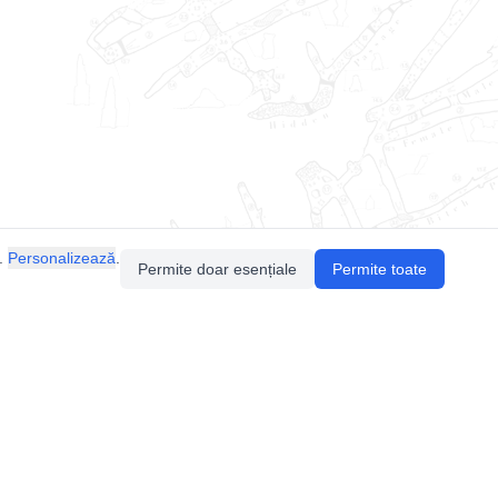
.
Personalizează
.
Permite doar esențiale
Permite toate
Pentru întrebări sau sugestii, contactează-ne
prin email (
contact@speologie.org
) sau intră
pe
slack
.