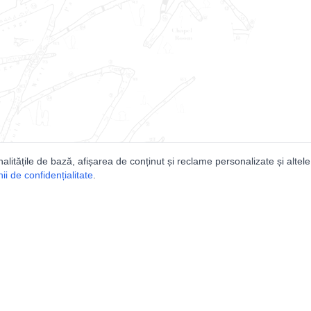
nalitățile de bază, afișarea de conținut și reclame personalizate și altele
i de confidențialitate
.
e
Comunitatea
Peşterilor din România
Lista Utilizatorilor