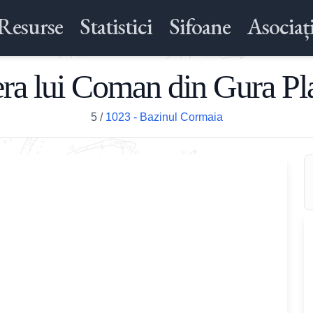
Resurse
Statistici
Sifoane
Asociați
era lui Coman din Gura Pla
5
/
1023 - Bazinul Cormaia