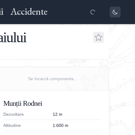
i
Accidente
iului
Se încarcă componenta...
Munții Rodnei
Dezvoltare
12
m
Altitudine
1.600
m