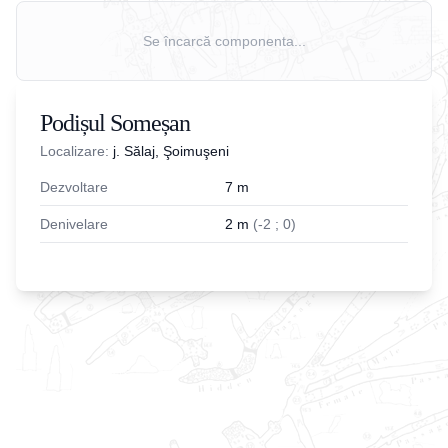
Se încarcă componenta...
Podișul Someșan
Localizare:
j. Sălaj, Şoimuşeni
Dezvoltare
7
m
Denivelare
2
m
(
-
2
;
0
)