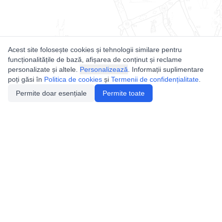
Acest site folosește cookies și tehnologii similare pentru
funcționalitățile de bază, afișarea de conținut și reclame
personalizate și altele.
Personalizează
. Informații suplimentare
poți găsi în
Politica de cookies
și
Termenii de confidențialitate
.
Permite doar esențiale
Permite toate
Utile
Legislatie
Autorizație de acces
Definiții și Explicații