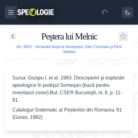
Peştera lui Melnic
26
/
4001 - Versantul drept al Someșului, între Ciocmani şi Perii
Vadului
Sursa: Giurgiu I. et al. 1983. Descoperiri şi explorări
speologice în podişul Someşan (bază pentru
inventarul zonei).Bul. CSER Bucureşti, nr. 8, p. 11-
81.
Catalogul Sistematic al Peșterilor din Romania '81
(Goran, 1982)