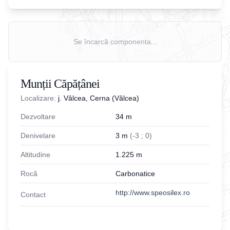
Se încarcă componenta...
Munții Căpățânei
Localizare:
j. Vâlcea, Cerna (Vâlcea)
Dezvoltare
34
m
Denivelare
3
m
(
-
3
;
0
)
Altitudine
1.225
m
Rocă
Carbonatice
http://www.speosilex.ro
Contact