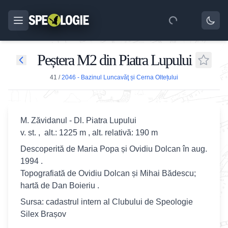
Peștera M2 din Piatra Lupului
41
/
2046 - Bazinul Luncavăţ și Cerna Oltețului
M. Zăvidanul - Dl. Piatra Lupului
v. st. , alt.: 1225 m , alt. relativă: 190 m
Descoperită de Maria Popa și Ovidiu Dolcan în aug.
1994 .
Topografiată de Ovidiu Dolcan și Mihai Bădescu;
hartă de Dan Boieriu .
Sursa: cadastrul intern al Clubului de Speologie
Silex Brașov