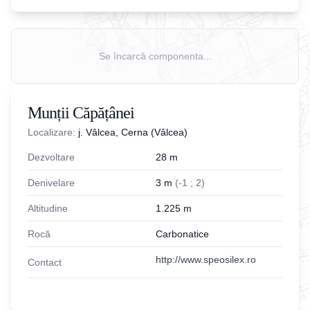
Se încarcă componenta...
Munții Căpățânei
Localizare:
j. Vâlcea, Cerna (Vâlcea)
Dezvoltare
28
m
Denivelare
3
m
(
-
1
;
2
)
Altitudine
1.225
m
Rocă
Carbonatice
http://www.speosilex.ro
Contact