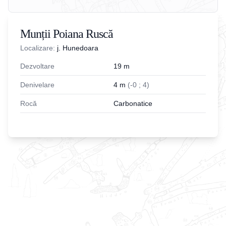
Munții Poiana Ruscă
Localizare:
j. Hunedoara
Dezvoltare
19
m
Denivelare
4
m
(
-
0
;
4
)
Rocă
Carbonatice