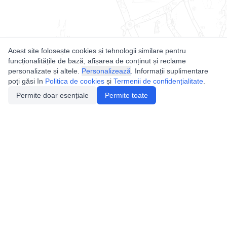
Acest site folosește cookies și tehnologii similare pentru
funcționalitățile de bază, afișarea de conținut și reclame
personalizate și altele.
Personalizează
. Informații suplimentare
poți găsi în
Politica de cookies
și
Termenii de confidențialitate
.
Permite doar esențiale
Permite toate
Utile
Legislatie
Autorizație de acces
Definiții și Explicații