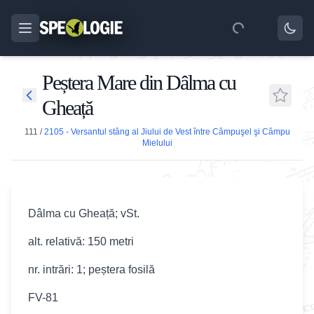
Peștera Mare din Dâlma cu
Gheață
111
/
2105 - Versantul stâng al Jiului de Vest între Câmpuşel şi Câmpu
Mielului
Dâlma cu Gheață; vSt.
alt. relativă: 150 metri
nr. intrări: 1; peștera fosilă
FV-81