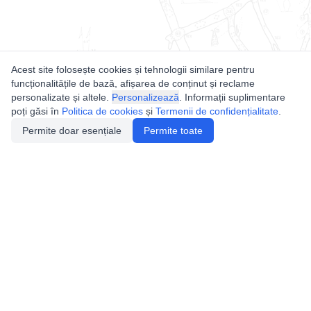
Acest site folosește cookies și tehnologii similare pentru
funcționalitățile de bază, afișarea de conținut și reclame
personalizate și altele.
Personalizează
. Informații suplimentare
poți găsi în
Politica de cookies
și
Termenii de confidențialitate
.
Permite doar esențiale
Permite toate
Utile
Legislatie
Autorizație de acces
Definiții și Explicații