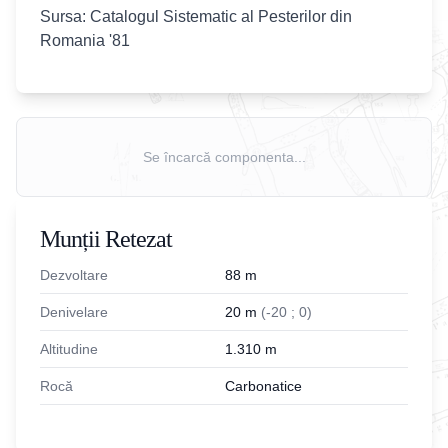
Sursa: Catalogul Sistematic al Pesterilor din
Romania '81
Se încarcă componenta...
Munții Retezat
Dezvoltare
88
m
Denivelare
20
m
(
-
20
;
0
)
Altitudine
1.310
m
Rocă
Carbonatice