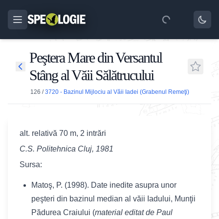
Peştera Mare din Versantul
Stâng al Văii Sălătrucului
126
/
3720 - Bazinul Mijlociu al Văii Iadei (Grabenul Remeţi)
alt. relativă 70 m, 2 intrări
C.S. Politehnica Cluj, 1981
Sursa:
Matoş, P. (1998). Date inedite asupra unor
peşteri din bazinul median al văii Iadului, Munţii
Pădurea Craiului (
material editat de Paul