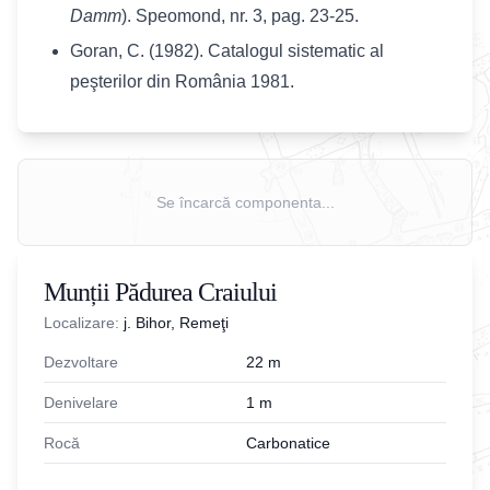
Damm
). Speomond, nr. 3, pag. 23-25.
Goran, C. (1982). Catalogul sistematic al
peşterilor din România 1981.
Se încarcă componenta...
Munții Pădurea Craiului
Localizare:
j. Bihor, Remeţi
Dezvoltare
22
m
Denivelare
1
m
Rocă
Carbonatice