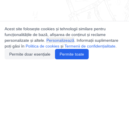
Acest site folosește cookies și tehnologii similare pentru
funcționalitățile de bază, afișarea de conținut și reclame
personalizate și altele.
Personalizează
. Informații suplimentare
poți găsi în
Politica de cookies
și
Termenii de confidențialitate
.
Permite doar esențiale
Permite toate
Utile
Legislatie
Autorizație de acces
Definiții și Explicații