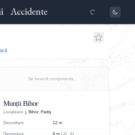
i
Accidente
eacă
Se încarcă componenta...
Munții Bihor
Localizare:
j. Bihor, Padiş
Dezvoltare
12
m
Denivelare
6
m
(
-
0
;
6
)