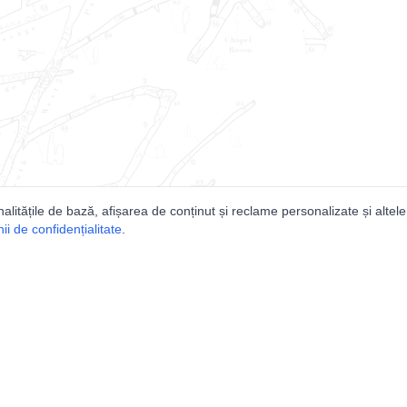
nalitățile de bază, afișarea de conținut și reclame personalizate și altele
i de confidențialitate
.
e
Comunitatea
Peşterilor din România
Lista Utilizatorilor