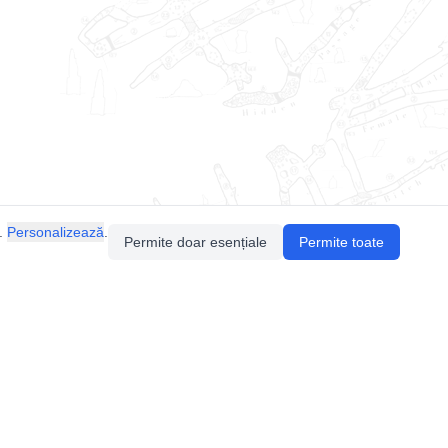
.
Personalizează
.
Permite doar esențiale
Permite toate
Pentru întrebări sau sugestii, contactează-ne
prin email (
contact@speologie.org
) sau intră
pe
slack
.