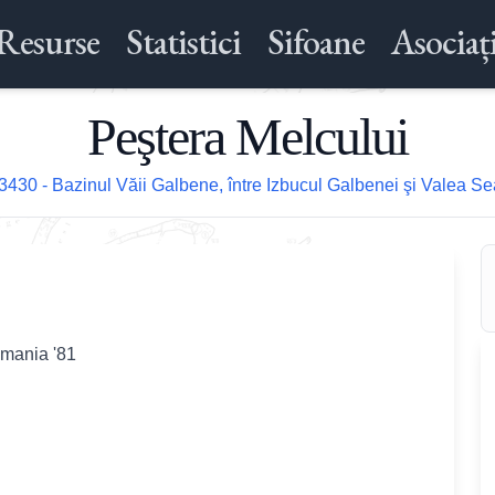
Resurse
Statistici
Sifoane
Asociați
Peştera Melcului
3430 - Bazinul Văii Galbene, între Izbucul Galbenei şi Valea S
omania '81