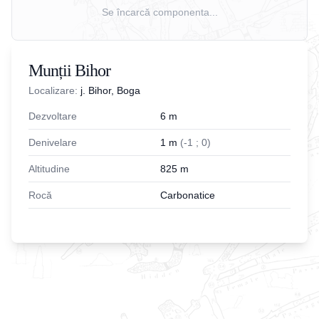
Se încarcă componenta...
Munții Bihor
Localizare:
j. Bihor, Boga
Dezvoltare
6
m
Denivelare
1
m
(
-
1
;
0
)
Altitudine
825
m
Rocă
Carbonatice