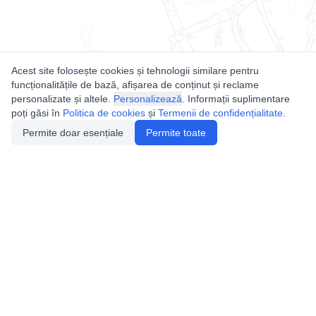
Acest site folosește cookies și tehnologii similare pentru
funcționalitățile de bază, afișarea de conținut și reclame
personalizate și altele.
Personalizează
. Informații suplimentare
poți găsi în
Politica de cookies
și
Termenii de confidențialitate
.
Permite doar esențiale
Permite toate
Utile
Legislatie
Autorizație de acces
Definiții și Explicații