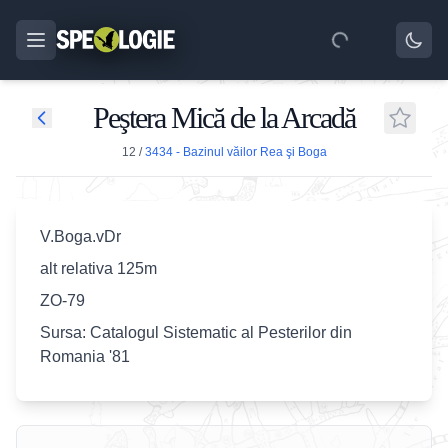
Peştera Mică de la Arcadă
12
/
3434 - Bazinul văilor Rea şi Boga
V.Boga.vDr
alt relativa 125m
ZO-79
Sursa: Catalogul Sistematic al Pesterilor din
Romania '81