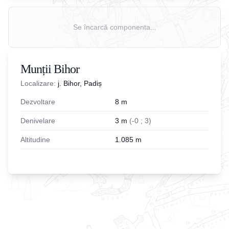
Se încarcă componenta...
Munții Bihor
Localizare:
j. Bihor, Padiș
Dezvoltare
8
m
Denivelare
3
m
(
-
0
;
3
)
Altitudine
1.085
m