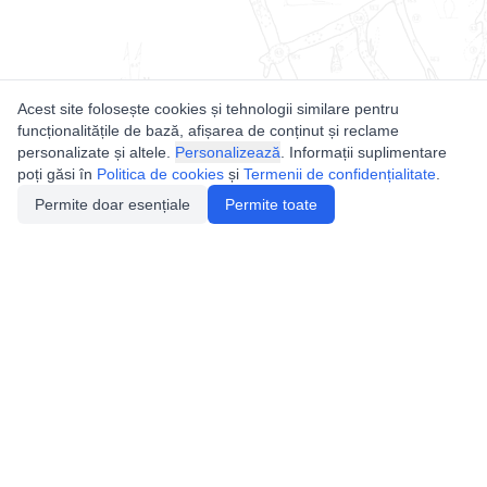
Acest site folosește cookies și tehnologii similare pentru
funcționalitățile de bază, afișarea de conținut și reclame
personalizate și altele.
Personalizează
. Informații suplimentare
poți găsi în
Politica de cookies
și
Termenii de confidențialitate
.
Permite doar esențiale
Permite toate
Utile
Legislatie
Autorizație de acces
Definiții și Explicații