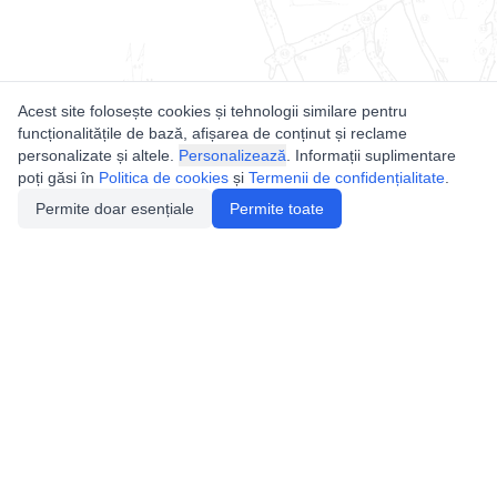
Acest site folosește cookies și tehnologii similare pentru
funcționalitățile de bază, afișarea de conținut și reclame
personalizate și altele.
Personalizează
. Informații suplimentare
poți găsi în
Politica de cookies
și
Termenii de confidențialitate
.
Permite doar esențiale
Permite toate
Utile
Legislatie
Autorizație de acces
Definiții și Explicații