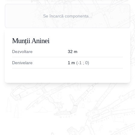
Se încarcă componenta...
Munții Aninei
Dezvoltare
32
m
Denivelare
1
m
(
-
1
;
0
)