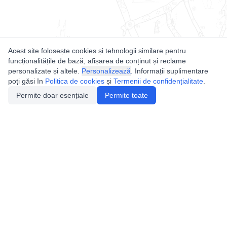
Acest site folosește cookies și tehnologii similare pentru
funcționalitățile de bază, afișarea de conținut și reclame
personalizate și altele.
Personalizează
. Informații suplimentare
poți găsi în
Politica de cookies
și
Termenii de confidențialitate
.
Permite doar esențiale
Permite toate
Utile
Legislatie
Autorizație de acces
Definiții și Explicații