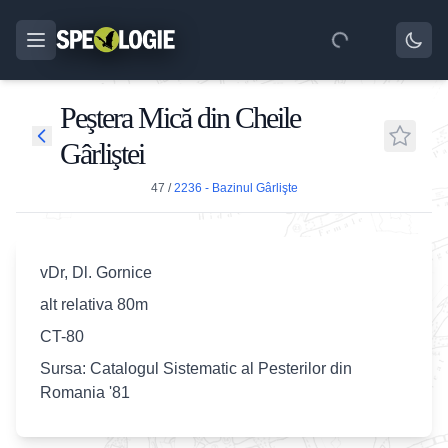
Peştera Mică din Cheile
Gârliştei
47
/
2236 - Bazinul Gârlişte
vDr, Dl. Gornice
alt relativa 80m
CT-80
Sursa: Catalogul Sistematic al Pesterilor din
Romania '81