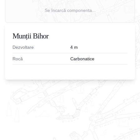
Se încarcă componenta...
Munții Bihor
Dezvoltare
4
m
Rocă
Carbonatice