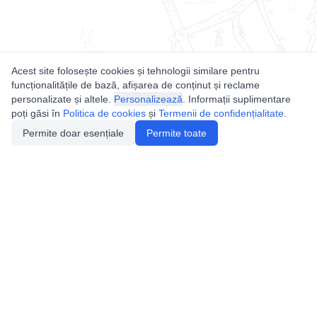
Acest site folosește cookies și tehnologii similare pentru
funcționalitățile de bază, afișarea de conținut și reclame
personalizate și altele.
Personalizează
. Informații suplimentare
poți găsi în
Politica de cookies
și
Termenii de confidențialitate
.
Permite doar esențiale
Permite toate
Utile
Legislatie
Autorizație de acces
Definiții și Explicații