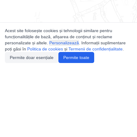
Acest site folosește cookies și tehnologii similare pentru
funcționalitățile de bază, afișarea de conținut și reclame
personalizate și altele.
Personalizează
. Informații suplimentare
poți găsi în
Politica de cookies
și
Termenii de confidențialitate
.
Permite doar esențiale
Permite toate
Utile
Legislatie
Autorizație de acces
Definiții și Explicații