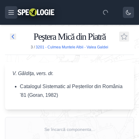
Peştera Mică din Piatră
3
/
3201 - Culmea Muntele Albii - Valea Galdei
V. Găldiţa, vers. dr.
Catalogul Sistematic al Peșterilor din România
'81 (Goran, 1982)
Se încarcă componenta...