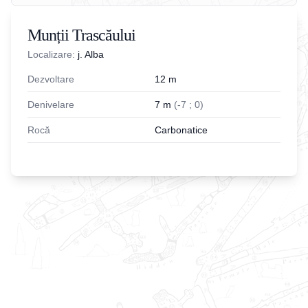
Munții Trascăului
Localizare:
j. Alba
Dezvoltare
12
m
Denivelare
7
m
(
-
7
;
0
)
Rocă
Carbonatice