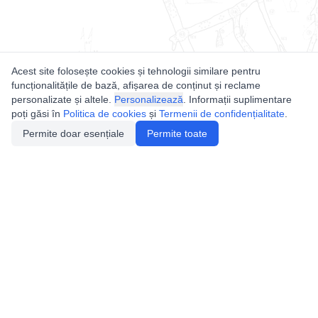
Acest site folosește cookies și tehnologii similare pentru
funcționalitățile de bază, afișarea de conținut și reclame
personalizate și altele.
Personalizează
. Informații suplimentare
poți găsi în
Politica de cookies
și
Termenii de confidențialitate
.
Permite doar esențiale
Permite toate
Utile
Legislatie
Autorizație de acces
Definiții și Explicații