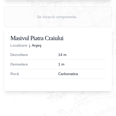
Se încarcă componenta...
Masivul Piatra Craiului
Localizare:
j. Argeş
Dezvoltare
14
m
Denivelare
1
m
Rocă
Carbonatice