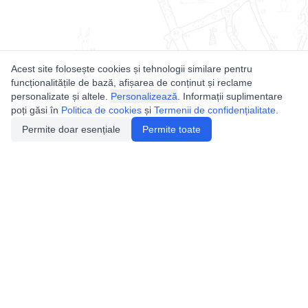
Acest site folosește cookies și tehnologii similare pentru
funcționalitățile de bază, afișarea de conținut și reclame
personalizate și altele.
Personalizează
. Informații suplimentare
poți găsi în
Politica de cookies
și
Termenii de confidențialitate
.
Permite doar esențiale
Permite toate
Utile
Legislatie
Autorizație de acces
Definiții și Explicații