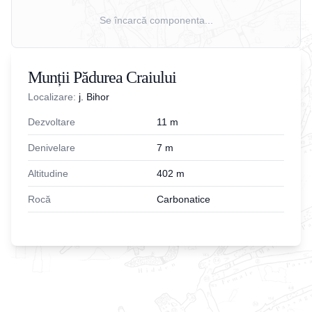
Se încarcă componenta...
Munții Pădurea Craiului
Localizare:
j. Bihor
Dezvoltare
11
m
Denivelare
7
m
Altitudine
402
m
Rocă
Carbonatice