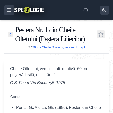
Peștera Nr. 1 din Cheile
Oltețului (Peștera Liliecilor)
2
/
2050 - Cheile Olteţului, versantul drept
Cheile Oltețului; vers. dr., alt. relativă: 60 metri;
peșteră fosilă, nr. intrări: 2
C.S. Focul Viu București, 1975
Sursa:
Ponta, G., Aldica, Gh. (1986). Peşteri din Cheile