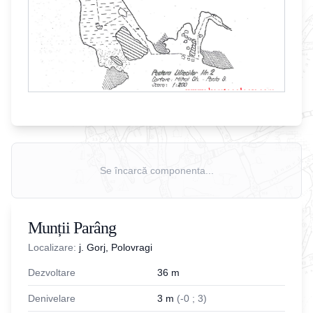
Se încarcă componenta...
Munții Parâng
Localizare:
j. Gorj, Polovragi
Dezvoltare
36
m
Denivelare
3
m
(
-
0
;
3
)