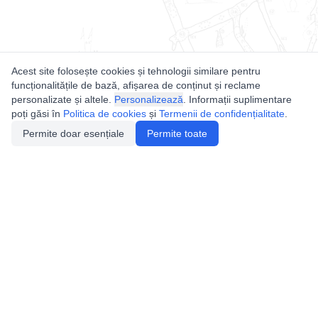
Acest site folosește cookies și tehnologii similare pentru
funcționalitățile de bază, afișarea de conținut și reclame
personalizate și altele.
Personalizează
. Informații suplimentare
poți găsi în
Politica de cookies
și
Termenii de confidențialitate
.
Permite doar esențiale
Permite toate
Utile
Legislatie
Autorizație de acces
Definiții și Explicații