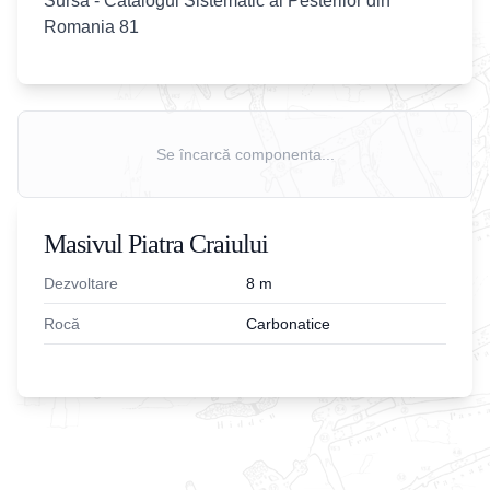
Sursa - Catalogul Sistematic al Pesterilor din
Romania 81
Se încarcă componenta...
Masivul Piatra Craiului
Dezvoltare
8
m
Rocă
Carbonatice