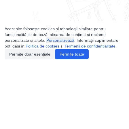
Acest site folosește cookies și tehnologii similare pentru
funcționalitățile de bază, afișarea de conținut și reclame
personalizate și altele.
Personalizează
. Informații suplimentare
poți găsi în
Politica de cookies
și
Termenii de confidențialitate
.
Permite doar esențiale
Permite toate
Utile
Legislatie
Autorizație de acces
Definiții și Explicații