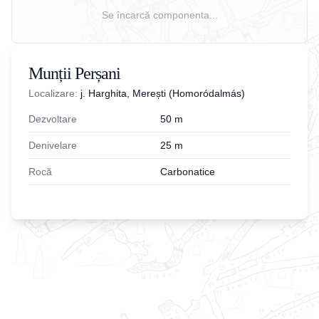
Se încarcă componenta...
Munții Perșani
Localizare:
j. Harghita, Merești (Homoródalmás)
Dezvoltare
50
m
Denivelare
25
m
Rocă
Carbonatice