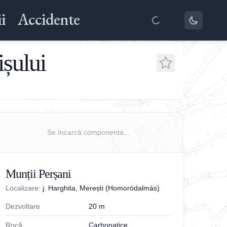
i
Accidente
ișului
Se încarcă componenta...
Munții Perșani
Localizare:
j. Harghita, Merești (Homoródalmás)
Dezvoltare
20
m
Rocă
Carbonatice