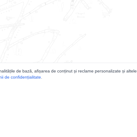
nalitățile de bază, afișarea de conținut și reclame personalizate și altele
i de confidențialitate
.
e
Comunitatea
Peşterilor din România
Lista Utilizatorilor