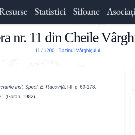
Resurse
Statistici
Sifoane
Asociați
ra nr. 11 din Cheile Vârgh
11
/
1200 - Bazinul Vârghişului
crarile Inst. Speol. E. Racovi
ţ
ă
, I-II, p. 69-178.
'81 (Goran, 1982)