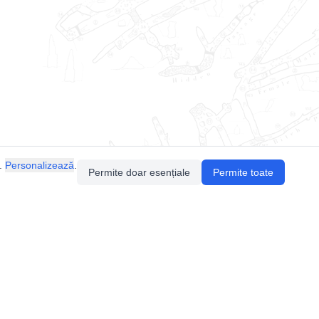
.
Personalizează
.
Permite doar esențiale
Permite toate
Pentru întrebări sau sugestii, contactează-ne
prin email (
contact@speologie.org
) sau intră
pe
slack
.