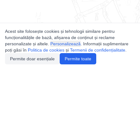
Acest site folosește cookies și tehnologii similare pentru
funcționalitățile de bază, afișarea de conținut și reclame
personalizate și altele.
Personalizează
. Informații suplimentare
poți găsi în
Politica de cookies
și
Termenii de confidențialitate
.
Permite doar esențiale
Permite toate
Utile
Legislatie
Autorizație de acces
Definiții și Explicații