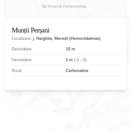
Se încarcă componenta...
Munții Perșani
Localizare:
j. Harghita, Merești (Homoródalmás)
Dezvoltare
15
m
Denivelare
1
m
(
-
1
;
0
)
Rocă
Carbonatice