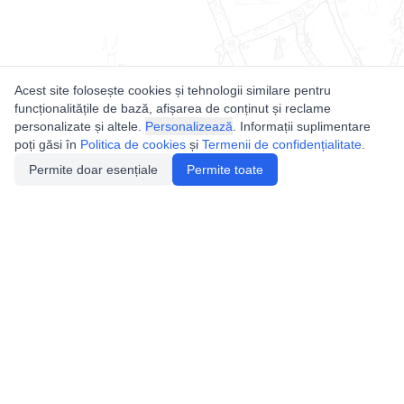
Acest site folosește cookies și tehnologii similare pentru
funcționalitățile de bază, afișarea de conținut și reclame
personalizate și altele.
Personalizează
. Informații suplimentare
poți găsi în
Politica de cookies
și
Termenii de confidențialitate
.
Permite doar esențiale
Permite toate
Utile
Legislatie
Autorizație de acces
Definiții și Explicații