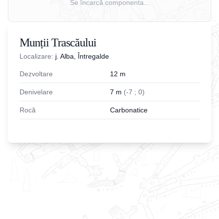
Se încarcă componenta...
Munții Trascăului
Localizare:
j. Alba, Întregalde
Dezvoltare
12
m
Denivelare
7
m
(
-
7
;
0
)
Rocă
Carbonatice