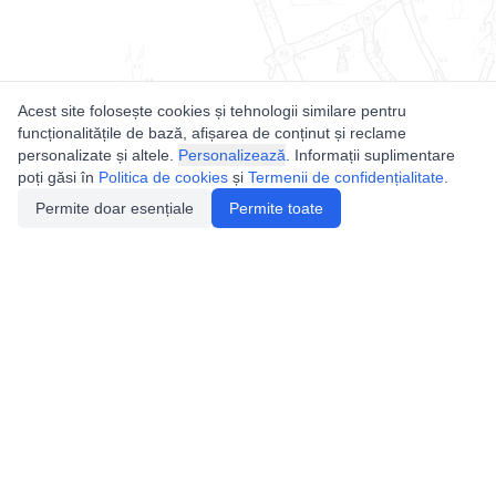
Acest site folosește cookies și tehnologii similare pentru
funcționalitățile de bază, afișarea de conținut și reclame
personalizate și altele.
Personalizează
. Informații suplimentare
poți găsi în
Politica de cookies
și
Termenii de confidențialitate
.
Permite doar esențiale
Permite toate
Utile
Legislatie
Autorizație de acces
Definiții și Explicații