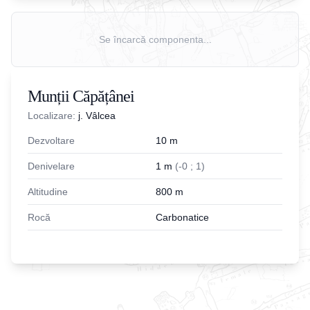
Se încarcă componenta...
Munții Căpățânei
Localizare:
j. Vâlcea
Dezvoltare
10
m
Denivelare
1
m
(
-
0
;
1
)
Altitudine
800
m
Rocă
Carbonatice