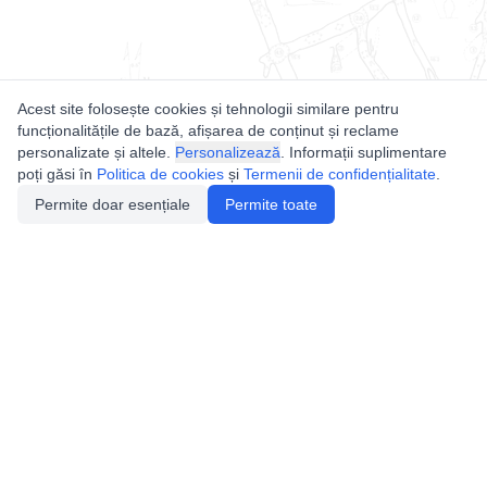
Acest site folosește cookies și tehnologii similare pentru
funcționalitățile de bază, afișarea de conținut și reclame
personalizate și altele.
Personalizează
. Informații suplimentare
poți găsi în
Politica de cookies
și
Termenii de confidențialitate
.
Permite doar esențiale
Permite toate
Utile
Legislatie
Autorizație de acces
Definiții și Explicații