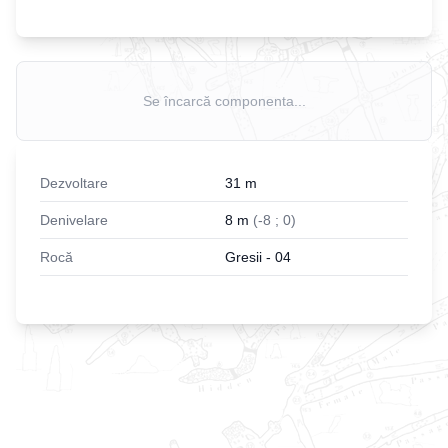
Se încarcă componenta...
Dezvoltare
31
m
Denivelare
8
m
(
-
8
;
0
)
Rocă
Gresii - 04