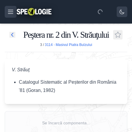
Peştera nr. 2 din V. Străuţului
3
/
3114 - Masivul Piatra Bulzului
V. Străuţ
Catalogul Sistematic al Peșterilor din România
'81 (Goran, 1982)
Se încarcă componenta...