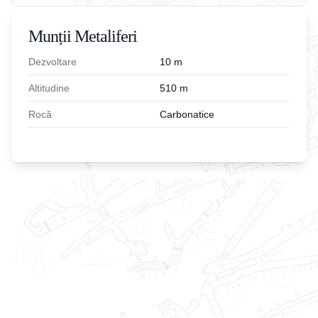
Munții Metaliferi
Dezvoltare
10
m
Altitudine
510
m
Rocă
Carbonatice