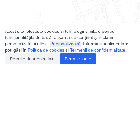
Acest site folosește cookies și tehnologii similare pentru
funcționalitățile de bază, afișarea de conținut și reclame
personalizate și altele.
Personalizează
. Informații suplimentare
poți găsi în
Politica de cookies
și
Termenii de confidențialitate
.
Permite doar esențiale
Permite toate
Utile
Legislatie
Autorizație de acces
Definiții și Explicații